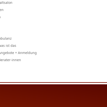
altsalon
en
n
mbulanz
as ist das
Angebote + Anmeldung
erater-innen